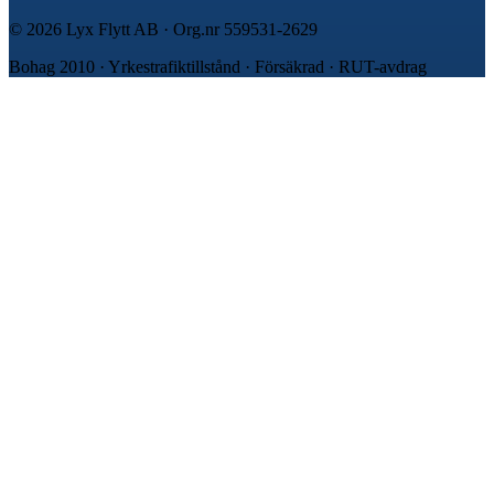
©
2026
Lyx Flytt AB · Org.nr
559531-2629
Bohag 2010 · Yrkestrafiktillstånd · Försäkrad · RUT-avdrag