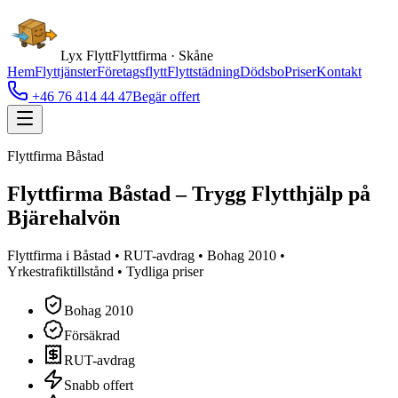
Lyx Flytt
Flyttfirma · Skåne
Hem
Flyttjänster
Företagsflytt
Flyttstädning
Dödsbo
Priser
Kontakt
+46 76 414 44 47
Begär offert
Flyttfirma Båstad
Flyttfirma Båstad – Trygg Flytthjälp på
Bjärehalvön
Flyttfirma i Båstad • RUT-avdrag • Bohag 2010 •
Yrkestrafiktillstånd • Tydliga priser
Bohag 2010
Försäkrad
RUT-avdrag
Snabb offert