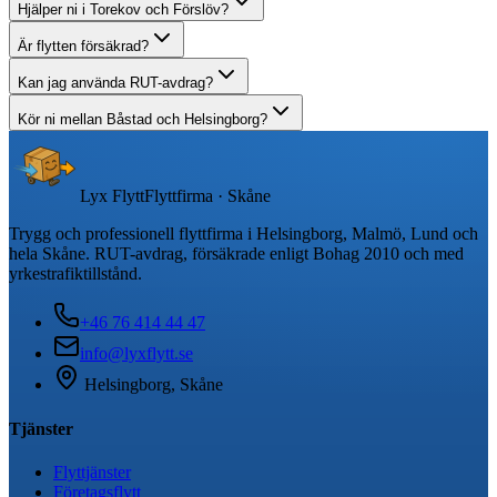
Hjälper ni i Torekov och Förslöv?
Är flytten försäkrad?
Kan jag använda RUT-avdrag?
Kör ni mellan Båstad och Helsingborg?
Lyx Flytt
Flyttfirma · Skåne
Trygg och professionell flyttfirma i Helsingborg, Malmö, Lund och
hela Skåne. RUT-avdrag, försäkrade enligt Bohag 2010 och med
yrkestrafiktillstånd.
+46 76 414 44 47
info@lyxflytt.se
Helsingborg, Skåne
Tjänster
Flyttjänster
Företagsflytt