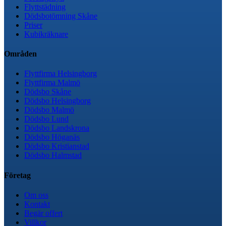
Flyttstädning
Dödsbotömning Skåne
Priser
Kubikräknare
Områden
Flyttfirma Helsingborg
Flyttfirma Malmö
Dödsbo Skåne
Dödsbo Helsingborg
Dödsbo Malmö
Dödsbo Lund
Dödsbo Landskrona
Dödsbo Höganäs
Dödsbo Kristianstad
Dödsbo Halmstad
Företag
Om oss
Kontakt
Begär offert
Villkor