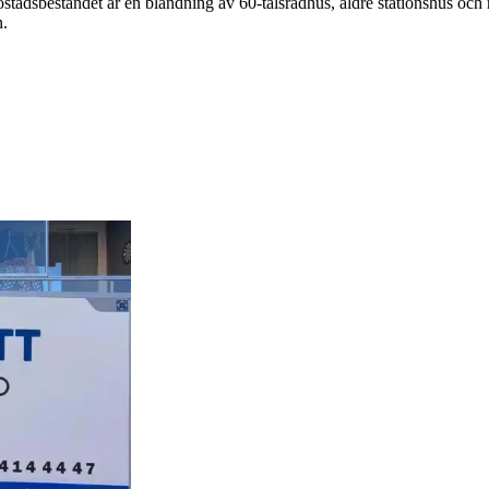
tadsbeståndet är en blandning av 60-talsradhus, äldre stationshus och n
n.