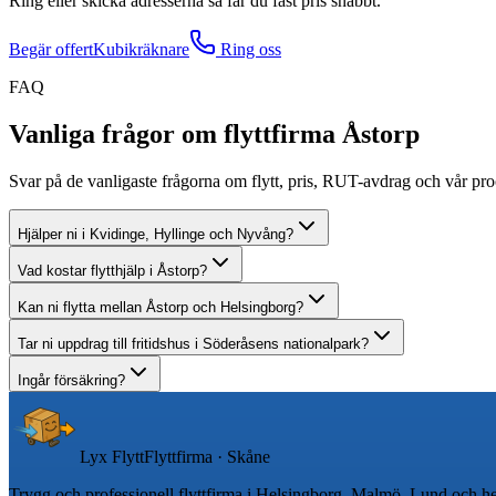
Ring eller skicka adresserna så får du fast pris snabbt.
Begär offert
Kubikräknare
Ring oss
FAQ
Vanliga frågor om flyttfirma Åstorp
Svar på de vanligaste frågorna om flytt, pris, RUT-avdrag och vår proce
Hjälper ni i Kvidinge, Hyllinge och Nyvång?
Vad kostar flytthjälp i Åstorp?
Kan ni flytta mellan Åstorp och Helsingborg?
Tar ni uppdrag till fritidshus i Söderåsens nationalpark?
Ingår försäkring?
Lyx Flytt
Flyttfirma · Skåne
Trygg och professionell flyttfirma i Helsingborg, Malmö, Lund och h