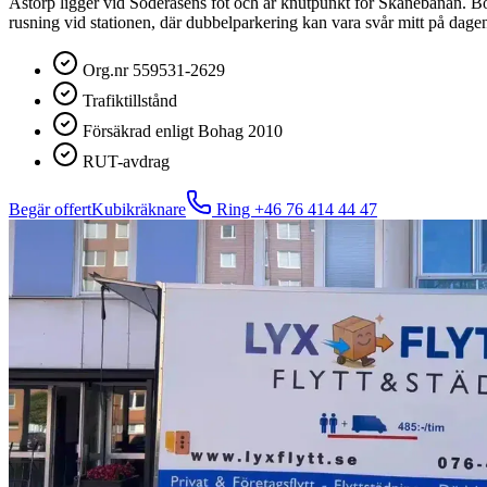
Åstorp ligger vid Söderåsens fot och är knutpunkt för Skånebanan. Bos
rusning vid stationen, där dubbelparkering kan vara svår mitt på dage
Org.nr 559531-2629
Trafiktillstånd
Försäkrad enligt Bohag 2010
RUT-avdrag
Begär offert
Kubikräknare
Ring
+46 76 414 44 47