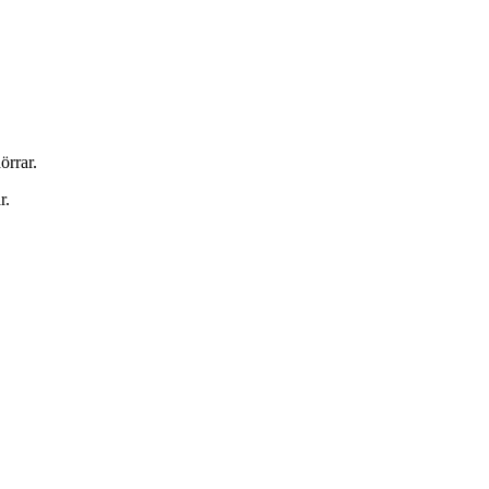
örrar.
r.