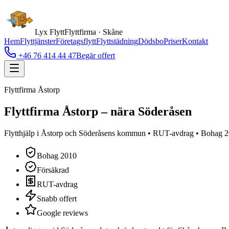
Lyx Flytt
Flyttfirma · Skåne
Hem
Flyttjänster
Företagsflytt
Flyttstädning
Dödsbo
Priser
Kontakt
+46 76 414 44 47
Begär offert
Flyttfirma Åstorp
Flyttfirma Åstorp – nära Söderåsen
Flytthjälp i Åstorp och Söderåsens kommun • RUT-avdrag • Bohag 20
Bohag 2010
Försäkrad
RUT-avdrag
Snabb offert
Google reviews