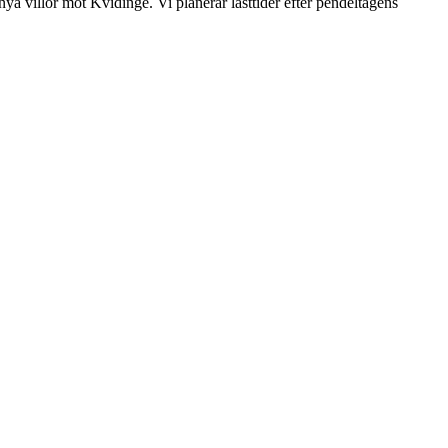
ya villor mot Kvidinge. Vi planerar lasttider efter pendeltågens