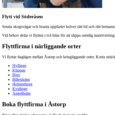
Flytt vid Söderåsen
Smala skogsvägar och branta uppfarter kräver rätt bil och rätt bemanni
Vid behov delar vi flytten i två bilar för att slippa onödig manövrering
Flyttfirma i närliggande orter
Vi flyttar dagligen mellan
Åstorp
och kringliggande orter. Korta sträck
Hyllinge
Klippan
Bjuv
Billesholm
Helsingborg
Kvidinge
Ängelholm
Boka flyttfirma i Åstorp