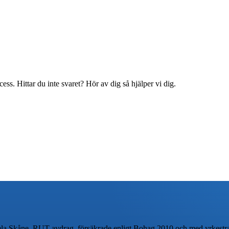
ss. Hittar du inte svaret? Hör av dig så hjälper vi dig.
ela Skåne. RUT-avdrag, försäkrade enligt Bohag 2010 och med yrkestraf