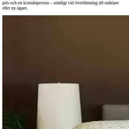
pris och en kontaktperson – smidigt vid överlämning till mäklare
eller ny ägare.