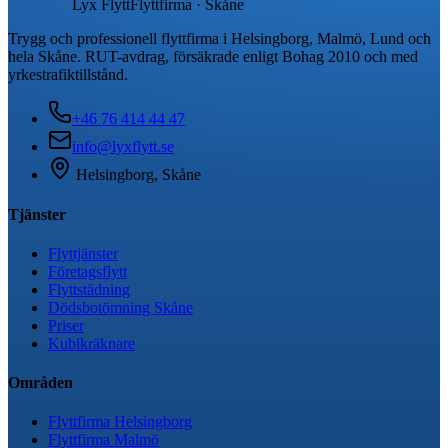
Lyx Flytt
Flyttfirma · Skåne
Trygg och professionell flyttfirma i Helsingborg, Malmö, Lund och
hela Skåne. RUT-avdrag, försäkrade enligt Bohag 2010 och med
yrkestrafiktillstånd.
+46 76 414 44 47
info@lyxflytt.se
Helsingborg, Skåne
Tjänster
Flyttjänster
Företagsflytt
Flyttstädning
Dödsbotömning Skåne
Priser
Kubikräknare
Områden
Flyttfirma Helsingborg
Flyttfirma Malmö