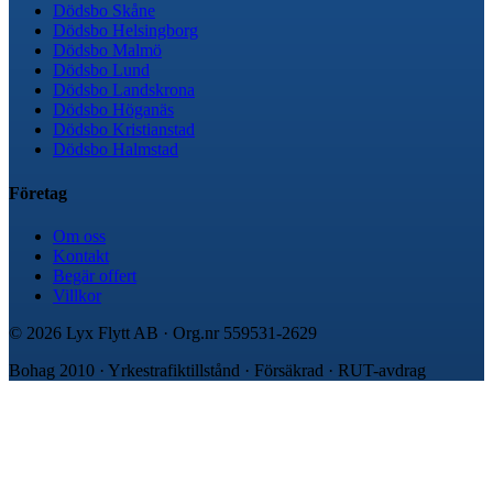
Dödsbo Skåne
Dödsbo Helsingborg
Dödsbo Malmö
Dödsbo Lund
Dödsbo Landskrona
Dödsbo Höganäs
Dödsbo Kristianstad
Dödsbo Halmstad
Företag
Om oss
Kontakt
Begär offert
Villkor
©
2026
Lyx Flytt AB · Org.nr
559531-2629
Bohag 2010 · Yrkestrafiktillstånd · Försäkrad · RUT-avdrag