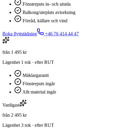
Fönsterputs in- och utsida
Balkong/uteplats avtorkning
Förråd, källare och vind
Boka flyttstädning
+46 76 414 44 47
från
1 495
kr
Lägenhet 1 rok
· efter RUT
Mäklargaranti
Fönsterputs ingår
Allt material ingår
Vanligast
från
2 495
kr
Lägenhet 3 rok
· efter RUT