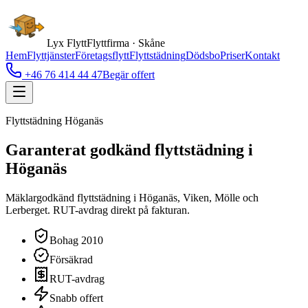
Lyx Flytt
Flyttfirma · Skåne
Hem
Flyttjänster
Företagsflytt
Flyttstädning
Dödsbo
Priser
Kontakt
+46 76 414 44 47
Begär offert
Flyttstädning Höganäs
Garanterat godkänd flyttstädning i
Höganäs
Mäklargodkänd flyttstädning i Höganäs, Viken, Mölle och
Lerberget. RUT-avdrag direkt på fakturan.
Bohag 2010
Försäkrad
RUT-avdrag
Snabb offert